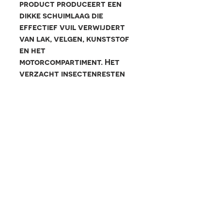
product produceert een
dikke schuimlaag die
effectief vuil verwijdert
van lak, velgen, kunststof
en het
motorcompartiment. Het
verzacht insectenresten
en vogeluitwerpselen,
waardoor deze
gemakkelijker te
verwijderen zijn. Geschikt
voor snelle wasbeurten en
als voorwas, met een
aangename geur die de
gebruikerservaring
verbetert.