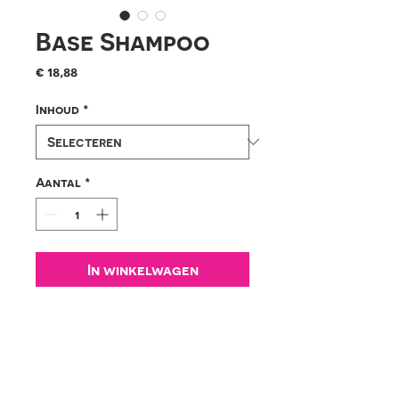
Base Shampoo
Prijs
€ 18,88
Inhoud
*
Aantal
*
In winkelwagen
Dit is een goede basis
shampoo voor wekelijks
gebruik.