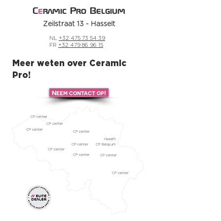
C
e
ramic Pro Belgium
Zeilstraat 13 - Hasselt
NL
+32 475 73 54 39
FR
+32 479 86 96 15
Meer weten over Ceramic
Pro!
Neem contact op!
CP center
CP center
CP center
CP center
Hasselt
CP center
CP Belgium
CP center
CP center
CP center
CP center