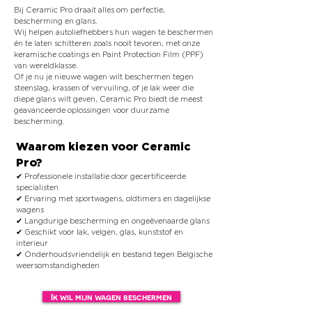
Bij Ceramic Pro draait alles om perfectie,
bescherming en glans.
Wij helpen autoliefhebbers hun wagen te beschermen
én te laten schitteren zoals nooit tevoren, met onze
keramische coatings en Paint Protection Film (PPF)
van wereldklasse.
Of je nu je nieuwe wagen wilt beschermen tegen
steenslag, krassen of vervuiling, of je lak weer die
diepe glans wilt geven, Ceramic Pro biedt de meest
geavanceerde oplossingen voor duurzame
bescherming.
Waarom kiezen voor Ceramic
Pro?
✔ Professionele installatie door gecertificeerde
specialisten
✔ Ervaring met sportwagens, oldtimers en dagelijkse
wagens
✔ Langdurige bescherming en ongeëvenaarde glans
✔ Geschikt voor lak, velgen, glas, kunststof en
interieur
✔ Onderhoudsvriendelijk en bestand tegen Belgische
weersomstandigheden
Ik wil mijn wagen beschermen